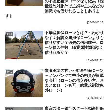
の不動産担保ローンなら確実（総
量規制対象外で主婦や主夫などの
無職でも借りれることもありま
す）
2020.06.26
不動産担保ローンとは？～わかり
雑談
やすく解説☆無担保ローンよりも
借りやすい？過去の信用情報、ロ
ーン借入件数、職業属性関係なく
借りれるか？
2020.06.26
審査基準の甘い不動産担保ローン
借入
～ノンバンクで中小の融資が簡単
な会社（ローンの借入多い方、お
まとめローンも可、総量規制対象
外ローン）
2020.06.26
東京スター銀行スター不動産担保
雑談