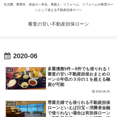
生活費、事業性、借金の一本化、車購入、リフォーム、リフォームや教育ロー
ンとして使える不動産担保ローン
審査の甘い不動産担保ローン
2020-06
多重債務5件～8件でも借りれる！
借入
審査の甘い不動産担保おまとめロ
ーン☆年収の３分の１を超える融
資が可能
2020.06.26
専業主婦でも借りれる不動産担保
会社別
ローンといえば日宝～消費者金融
で借りれない場合は有担保ローン