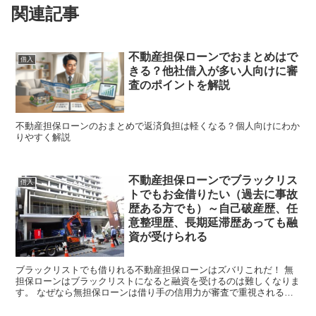
関連記事
不動産担保ローンでおまとめはで
借入
きる？他社借入が多い人向けに審
査のポイントを解説
不動産担保ローンのおまとめで返済負担は軽くなる？個人向けにわか
りやすく解説
不動産担保ローンでブラックリス
借入
トでもお金借りたい（過去に事故
歴ある方でも）～自己破産歴、任
意整理歴、長期延滞歴あっても融
資が受けられる
ブラックリストでも借りれる不動産担保ローンはズバリこれだ！ 無
担保ローンはブラックリストになると融資を受けるのは難しくなりま
す。 なぜなら無担保ローンは借り手の信用力が審査で重視されるか
らです。 しかし、有担保ローンである不動産担保ローンは...