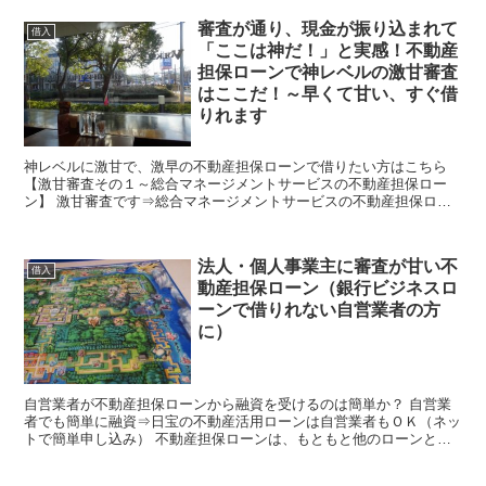
審査が通り、現金が振り込まれて
借入
「ここは神だ！」と実感！不動産
担保ローンで神レベルの激甘審査
はここだ！～早くて甘い、すぐ借
りれます
神レベルに激甘で、激早の不動産担保ローンで借りたい方はこちら
【激甘審査その１～総合マネージメントサービスの不動産担保ロー
ン】 激甘審査です⇒総合マネージメントサービスの不動産担保ロー
ン（ネットで簡単申し込み） ◎激甘審査で過去の事故歴、ブ...
法人・個人事業主に審査が甘い不
借入
動産担保ローン（銀行ビジネスロ
ーンで借りれない自営業者の方
に）
自営業者が不動産担保ローンから融資を受けるのは簡単か？ 自営業
者でも簡単に融資⇒日宝の不動産活用ローンは自営業者もＯＫ（ネッ
トで簡単申し込み） 不動産担保ローンは、もともと他のローンと違
い借りやすいローンです。 手持ちの「不動産担保」が審査...