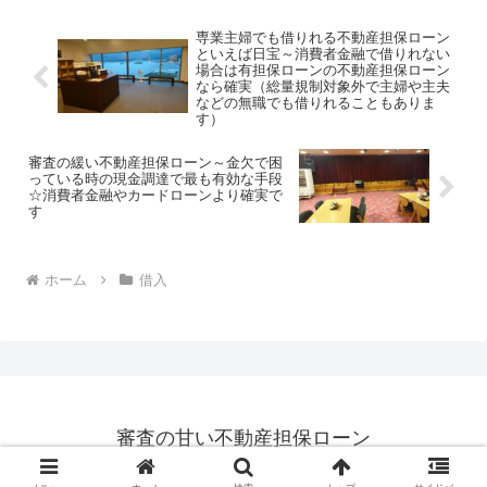
専業主婦でも借りれる不動産担保ローン
といえば日宝～消費者金融で借りれない
場合は有担保ローンの不動産担保ローン
なら確実（総量規制対象外で主婦や主夫
などの無職でも借りれることもありま
す）
審査の緩い不動産担保ローン～金欠で困
っている時の現金調達で最も有効な手段
☆消費者金融やカードローンより確実で
す
ホーム
借入
審査の甘い不動産担保ローン
© 2020 審査の甘い不動産担保ローン.