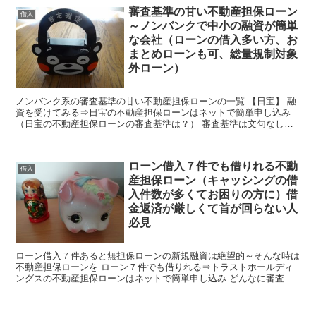
審査基準の甘い不動産担保ローン
借入
～ノンバンクで中小の融資が簡単
な会社（ローンの借入多い方、お
まとめローンも可、総量規制対象
外ローン）
ノンバンク系の審査基準の甘い不動産担保ローンの一覧 【日宝】 融
資を受けてみる⇒日宝の不動産担保ローンはネットで簡単申し込み
（日宝の不動産担保ローンの審査基準は？） 審査基準は文句なしに
甘いです。日宝は大手や銀行の不動産担保ローンと違い独...
ローン借入７件でも借りれる不動
借入
産担保ローン（キャッシングの借
入件数が多くてお困りの方に）借
金返済が厳しくて首が回らない人
必見
ローン借入７件あると無担保ローンの新規融資は絶望的～そんな時は
不動産担保ローンを ローン７件でも借りれる⇒トラストホールディ
ングスの不動産担保ローンはネットで簡単申し込み どんなに審査の
甘い消費者金融でも限界があります。 例えば、既にローン...