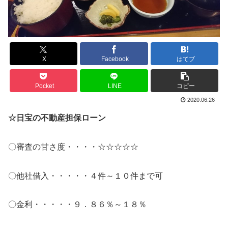
X
Facebook
はてブ
Pocket
LINE
コピー
2020.06.26
☆日宝の不動産担保ローン
〇審査の甘さ度・・・・☆☆☆☆☆
〇他社借入・・・・・４件～１０件まで可
〇金利・・・・・９．８６％～１８％