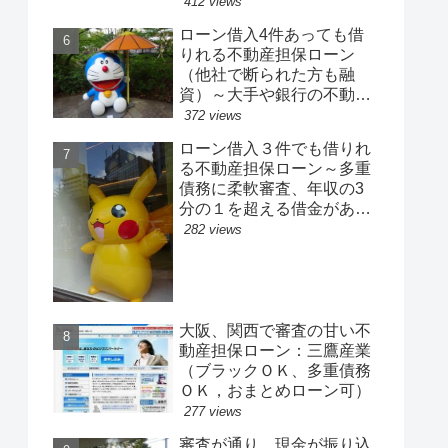
融資先を厳選）
412 views
ローン借入4件あっても借
りれる不動産担保ローン
（他社で断られた方も融
資）～大手や銀行の不動産
担保ローンより審査が通
372 views
る、融資出来る有担保ロー
ローン借入３件でも借りれ
ン
る不動産担保ローン～多重
債務に柔軟審査、年収の3
分の１を超える借金があっ
ても簡単に借りれる有担保
282 views
ローン
大阪、関西で審査の甘い不
動産担保ローン：三鷹産業
（ブラックＯＫ、多重債務
ＯＫ，おまとめローン可）
277 views
審査が通り、現金が振り込