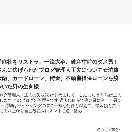
手商社をリストラ、一流大卒、破産寸前のダメ男！
さんに逃げられたブログ管理人正夫について☆消費
金融、カードローン、街金、不動産担保ローンを渡
歩いた男の生き様
ログ管理人～正夫の失敗談 はじめまして、こんにちは！ 私は正夫
します このブログの管理人です 過去に借金で痛い目に合った男で
 一時期はキャッシングの借金件数が何件も増えて、借金額も数百
に膨れ上がり自己破産スレスレまで追い詰め...
2020.06.27