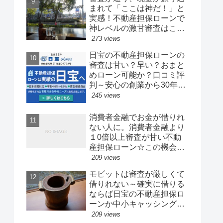
まれて「ここは神だ！」と
実感！不動産担保ローンで
神レベルの激甘審査はここ
だ！～早くて甘い、すぐ借
273 views
りれます
日宝の不動産担保ローンの
審査は甘い？早い？おまと
めローン可能か？口コミ評
判～安心の創業から30年以
上の老舗
245 views
消費者金融でお金が借りれ
ない人に。消費者金融より
１0倍以上審査が甘い不動
産担保ローン☆この機会に
有担保ローンの審査通過力
209 views
と融資力の威力を実感しよ
モビットは審査が厳しくて
う！
借りれない～確実に借りる
ならば日宝の不動産担保ロ
ーンか中小キャッシングに
申し込もう
209 views