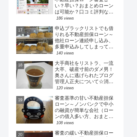
い？早い？おまとめローン
は可能か？口コミ評判など
☆貸付条件が優れた優良業
186 views
者
申込ブラックリストでも借
りれる不動産担保ローン～
他社ローン連続申し込み、
多重申込みしてしまっても
融資可能
140 views
大手商社をリストラ、一流
大卒、破産寸前のダメ男！
奥さんに逃げられたブログ
管理人正夫について☆消費
者金融、カードローン、街
120 views
金、不動産担保ローンを渡
審査基準の甘い不動産担保
り歩いた男の生き様
ローン～ノンバンクで中小
の融資が簡単な会社（ロー
ンの借入多い方、おまとめ
ローンも可、総量規制対象
108 views
外ローン）
審査の緩い不動産担保ロー