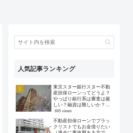
人気記事ランキング
東京スター銀行スター不動
産担保ローンってどうよ？
やっぱり銀行系は審査は厳
しい？融資は難しいか？借
りるなら中小の方が借りや
665 views
すい？
不動産担保ローンでブラッ
クリストでもお金借りたい
（過去に事故歴ある方で