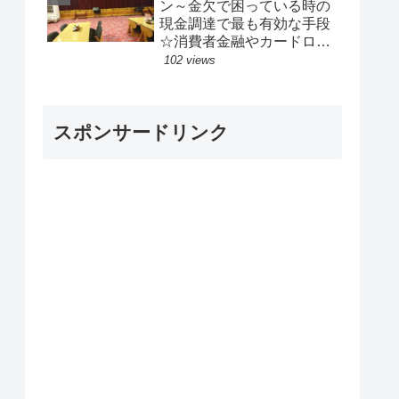
ン～金欠で困っている時の
現金調達で最も有効な手段
☆消費者金融やカードロー
ンより確実です
102 views
スポンサードリンク