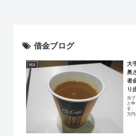
借金ブログ
大
雑談
奥
者
り
当ブ
と申
す。
万円