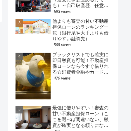
も）～自己破産歴、任意整
理歴、長期延滞歴あっても
593 views
融資が受けられる
他よりも審査の甘い不動産
担保ローンのランキング一
覧（銀行系や大手よりも借
りやすい融資先）
568 views
ブラックリストでも確実に
即日融資も可能！不動産担
保ローンなら今すぐ借りれ
る☆消費者金融やカードロ
ーン、銀行ローンがダメで
470 views
も不動産担保ローンなら確
実融資
最強に借りやすい！審査の
甘い不動産担保ローン（こ
こを選べば間違いない、融
資が確実となる頼りになる