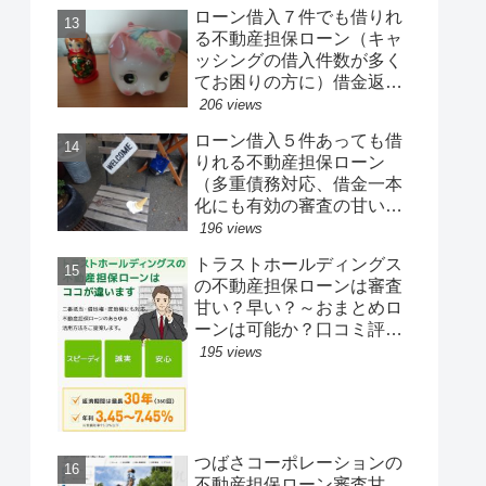
ローン借入７件でも借りれ
る不動産担保ローン（キャ
ッシングの借入件数が多く
てお困りの方に）借金返済
が厳しくて首が回らない人
206 views
必見
ローン借入５件あっても借
りれる不動産担保ローン
（多重債務対応、借金一本
化にも有効の審査の甘い融
資先）～そろそろおまとめ
196 views
一本化したい方も
トラストホールディングス
の不動産担保ローンは審査
甘い？早い？～おまとめロ
ーンは可能か？口コミ評判
など☆ブラックリスト、ア
195 views
ルバイト、主婦、フリーラ
ンスでも借りれる。
つばさコーポレーションの
不動産担保ローン審査甘