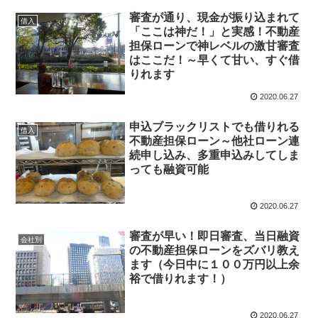
審査が通り、現金が振り込まれて
借入
「ここは神だ！」と実感！不動産
担保ローンで神レベルの激甘審査
はここだ！～早くて甘い、すぐ借
りれます
2020.06.27
申込ブラックリストでも借りれる
借入
不動産担保ローン～他社ローン連
続申し込み、多重申込みしてしま
っても融資可能
2020.06.27
審査が早い！即日審査、当日融資
会社別
の不動産担保ローンをズバリ教え
ます（今日中に１００万円以上余
裕で借りれます！）
2020.06.27